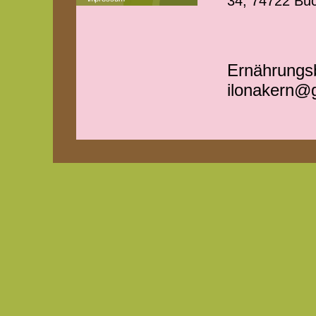
34, 74722 Bu
Ernährungsb
ilonakern@